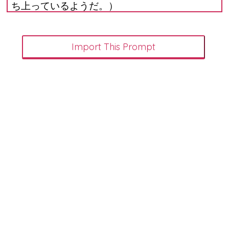
ち上っているようだ。）
・初霜の置く峰の松も昔ながらさけぶなり人
住まぬ里なれば
意訳：この初霜が降りた山々からは昔から変
わらない声が響きますね！ここはもう誰も住
んでいないからね。
（Claude：原文の意味をよく捉えています
が、「さけぶなり」を「声が響く」と訳すの
は少し自由すぎるかもしれません。松が昔と
変わらずそびえ立っている様子を表現してい
ると解釈する方が自然でしょう。
現代語訳：初霜が降りた山の松もいにしえか
ら変わらずそびえている。人が住まなくなっ
た里だからこそ。）