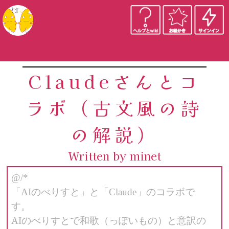
Claudeさんとコ
ラボ（古文風の詩
の解説）
Written by minet
@/*
「AIのべりすと」と「Claude」のコラボで
す。
AIのべりすとで和歌（っぽいもの）と意訳の