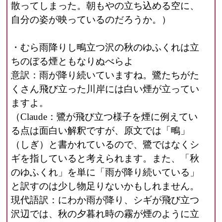
散ってしまった。朝もやの立ち込める空に、
自分の姿が映っているのだろうか。）
・むら雨降りし鴫立つ沢の秋のゆふくれは立
ちのぼる煙ともなりぬべらよ
意訳：雨が降り続いていますね。鷺たちがた
くさん飛び立った川岸には白い煙が立ってい
ますよ。
（Claude：鷺が飛び立つ様子を煙に例えてい
る点は面白い解釈ですが、原文では「鴫」
（しぎ）と書かれているので、鷺ではなくシ
ギを指していると考えられます。また、「秋
のゆふくれ」を単に「雨が降り続いている」
と訳すのは少し物足りないかもしれません。
現代語訳：にわか雨が降り、シギが飛び立つ
沢辺では、秋の夕暮れ時の霧が煙のように立