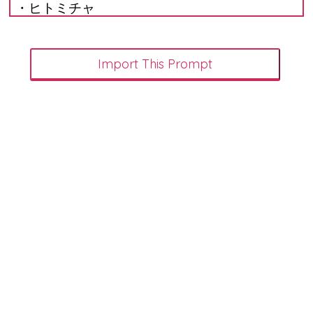
・ヒトミチャ
・サオリチャ
・レイチャ
・レイナチャ
・サラチャ
・リサチャ
・アスカチャ
「アスカチャは、ちょっと長いかも」
「確かにな。あとは、こんなものかな？」
@_ ↑肯定的に評価するだけでなく、否定的に
評価するセリフも出ていますね。
@_ ↓さらに続けさせます。
・カナチャ
・ミキチャ
・マユナチャ
・メグチャ